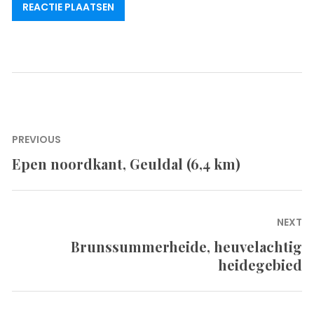
Bericht
PREVIOUS
navigatie
Epen noordkant, Geuldal (6,4 km)
Previous
post:
NEXT
Brunssummerheide, heuvelachtig
Next
heidegebied
post: