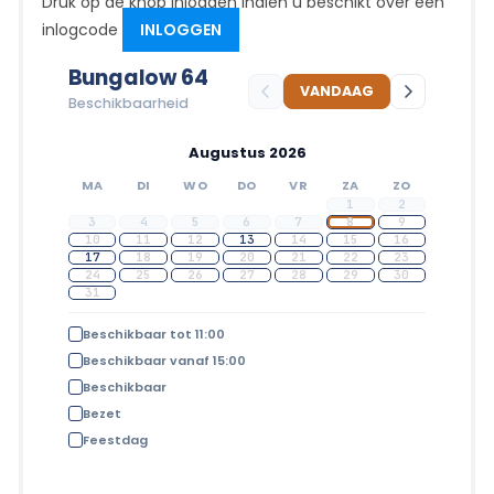
Druk op de knop inloggen indien u beschikt over een
inlogcode
INLOGGEN
Bungalow 64
VANDAAG
Beschikbaarheid
Augustus 2026
MA
DI
WO
DO
VR
ZA
ZO
1
2
3
4
5
6
7
8
9
10
11
12
13
14
15
16
17
18
19
20
21
22
23
24
25
26
27
28
29
30
31
Beschikbaar tot 11:00
Beschikbaar vanaf 15:00
Beschikbaar
Bezet
Feestdag