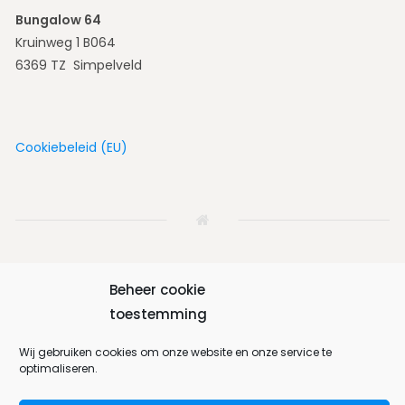
Bungalow 64
Kruinweg 1 B064
6369 TZ Simpelveld
Cookiebeleid (EU)
Beheer cookie
Home
Woning
Omgeving
Fotoalbum
Boeken
toestemming
Wij gebruiken cookies om onze website en onze service te
Contact
Nederlands
optimaliseren.