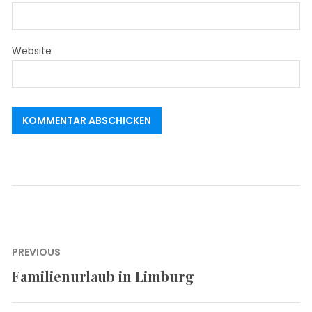
Website
Beitragsnavigation
PREVIOUS
Familienurlaub in Limburg
Previous
post: