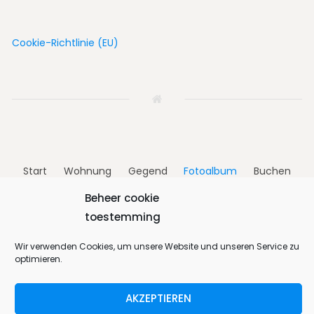
Cookie-Richtlinie (EU)
Start
Wohnung
Gegend
Fotoalbum
Buchen
Beheer cookie
Kontakt
Deutsch
toestemming
Wir verwenden Cookies, um unsere Website und unseren Service zu
optimieren.
Bungalow 64 © 2026. All Rights Reserved.
Designed by
MotoPress
.
AKZEPTIEREN