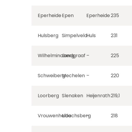
Eperheide
Epen
Eperheide
235
Hulsberg
Simpelveld
Huls
231
Wilhelminaberg
Landgraaf
–
225
Schweiberg
Mechelen
–
220
Loorberg
Slenaken
Heijenrath
219,1
Vrouwenheide
Ubachsberg
–
218