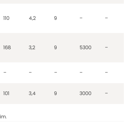
110
4,2
9
–
–
168
3,2
9
5300
–
–
–
–
–
–
101
3,4
9
3000
–
im.