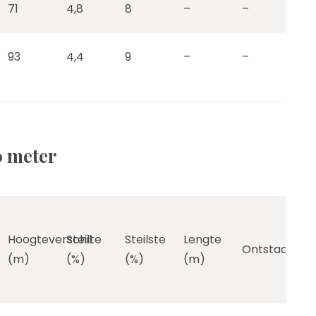
71
4,8
8
–
–
93
4,4
9
–
–
0 meter
Hoogteverschil
Steilte
Steilste
Lengte
Ontstaan
(m)
(%)
(%)
(m)