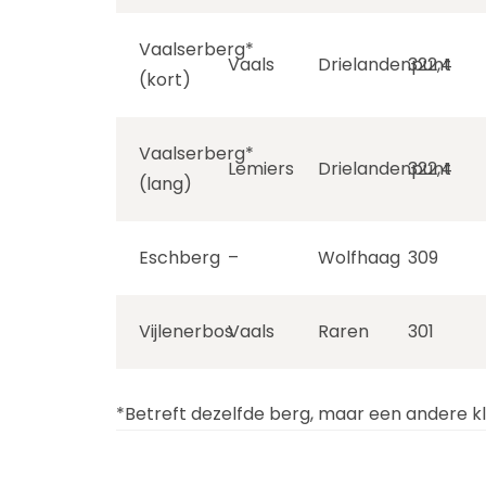
Vaalserberg*
Vaals
Drielandenpunt
322,4
(kort)
Vaalserberg*
Lemiers
Drielandenpunt
322,4
(lang)
Eschberg
–
Wolfhaag
309
Vijlenerbos
Vaals
Raren
301
*Betreft dezelfde berg, maar een andere kl