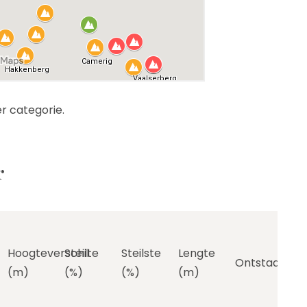
r categorie.
r
Hoogteverschil
Steilte
Steilste
Lengte
Ontstaan
(m)
(%)
(%)
(m)