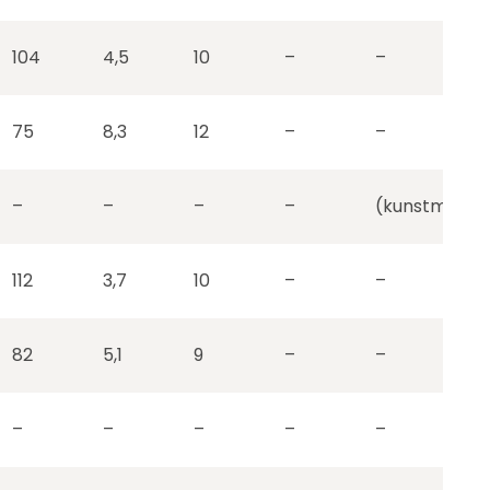
104
4,5
10
–
–
75
8,3
12
–
–
–
–
–
–
(kunstmatig)
112
3,7
10
–
–
82
5,1
9
–
–
–
–
–
–
–