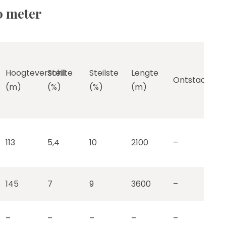
0 meter
Hoogteverschil
Steilte
Steilste
Lengte
Ontstaan
(m)
(%)
(%)
(m)
113
5,4
10
2100
–
145
7
9
3600
–
–
–
–
–
–