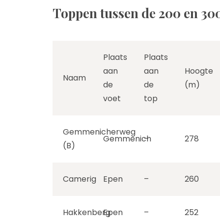
Toppen tussen de 200 en 30
Plaats
Plaats
aan
aan
Hoogte
Naam
de
de
(m)
voet
top
Gemmenicherweg
Gemmenich
–
278
(B)
Camerig
Epen
–
260
Hakkenberg
Epen
–
252