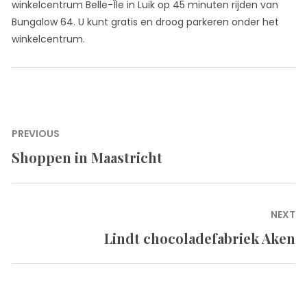
winkelcentrum Belle-Île in Luik op 45 minuten rijden van
Bungalow 64. U kunt gratis en droog parkeren onder het
winkelcentrum.
Bericht
PREVIOUS
navigatie
Shoppen in Maastricht
Previous
post:
NEXT
Lindt chocoladefabriek Aken
Next
post: