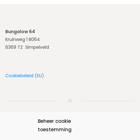
Bungalow 64
Kruinweg 1 B064
6369 TZ Simpelveld
Cookiebeleid (EU)
Beheer cookie
toestemming
Home
Woning
Omgeving
Fotoalbum
Boeken