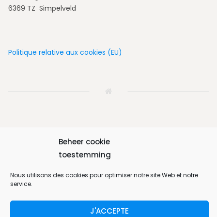
6369 TZ Simpelveld
Politique relative aux cookies (EU)
Accueil
La maison
Proximité
Album
Réservez
Beheer cookie
toestemming
Contact
Français
Nous utilisons des cookies pour optimiser notre site Web et notre
service.
Bungalow 64 © 2026. All Rights Reserved.
J'ACCEPTE